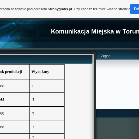
D
worzona bezpłatnie pod adresem
Stronygratis.pl
. Czy chcesz też mieć własną stronę?
Komunikacja Miejska w Torun
Zegar
ok produkcji
Wycofany
988
?
988
?
988
?
988
?
?