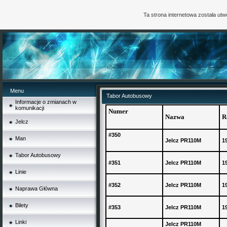
Ta strona internetowa została ut
Menu
Tabor Autobusowy
Informacje o zmianach w
komunikacji
Numer
Nazwa
R
Jelcz
#350
Man
Jelcz PR110M
1
Tabor Autobusowy
#351
Jelcz PR110M
1
Linie
#352
Jelcz PR110M
1
Naprawa Główna
Bilety
#353
Jelcz PR110M
1
Linki
Jelcz PR110M