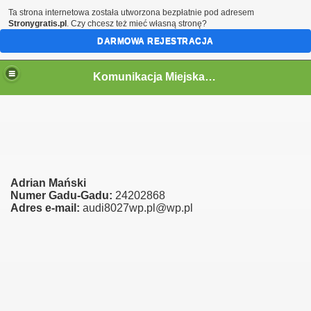
Ta strona internetowa została utworzona bezpłatnie pod adresem
Stronygratis.pl
. Czy chcesz też mieć własną stronę?
DARMOWA REJESTRACJA
Komunikacja Miejska w Toruniu
acji
Adrian Mański
Numer Gadu-Gadu:
24202868
Adres e-mail:
audi8027wp.pl@wp.pl