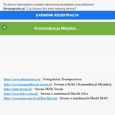
Ta strona internetowa została utworzona bezpłatnie pod adresem
Stronygratis.pl
. Czy chcesz też mieć własną stronę?
DARMOWA REJESTRACJA
Komunikacja Miejska w Toruniu
acji
http://www.phototrans.eu/
Fotogaleria Transportowa
http://www.komunikacja-torun.pl/
Forum o Kolei i Komunikacji Miejskiej
http://mzk-torun.pl/
Strona MZK Toruń
http://www.jelcz.com.pl/
Strona o autobusach Marki Jelcz
http://www.man-mn.pl/pl/Bus/Bus.jsp
Strona o autobusach
Marki MAN